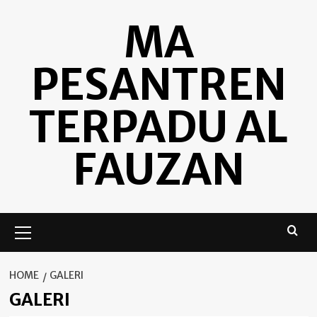
Skip
MA
to
content
PESANTREN
TERPADU AL
FAUZAN
Primary
Menu
HOME
GALERI
GALERI