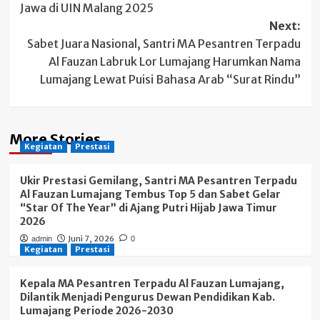
Jawa di UIN Malang 2025
Next:
Sabet Juara Nasional, Santri MA Pesantren Terpadu
Al Fauzan Labruk Lor Lumajang Harumkan Nama
Lumajang Lewat Puisi Bahasa Arab “Surat Rindu”
More Stories
Kegiatan
Prestasi
Ukir Prestasi Gemilang, Santri MA Pesantren Terpadu
Al Fauzan Lumajang Tembus Top 5 dan Sabet Gelar
“Star Of The Year” di Ajang Putri Hijab Jawa Timur
2026
Juni 7, 2026
admin
0
Kegiatan
Prestasi
Kepala MA Pesantren Terpadu Al Fauzan Lumajang,
Dilantik Menjadi Pengurus Dewan Pendidikan Kab.
Lumajang Periode 2026-2030