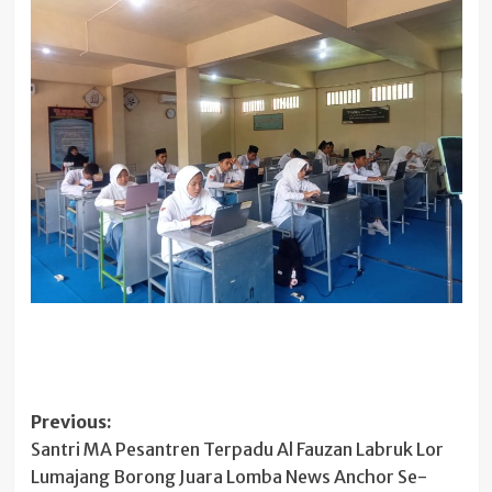
Post
Previous:
Santri MA Pesantren Terpadu Al Fauzan Labruk Lor
navigation
Lumajang Borong Juara Lomba News Anchor Se-