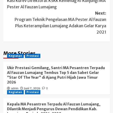
Kasi Kurev Direktorat KSKK Kemenag RI Kunjungi MA
navigation
Pester Al Fauzan Lumajang
Next:
Program Teknik Pengelasan MA Pester Al Fauzan
Plus Keterampilan Lumajang Adakan Gelar Karya
2021
More Stories
Kegiatan
Prestasi
Ukir Prestasi Gemilang, Santri MA Pesantren Terpadu
Al Fauzan Lumajang Tembus Top 5 dan Sabet Gelar
“Star Of The Year” di Ajang Putri Hijab Jawa Timur
2026
Juni 7, 2026
admin
0
Kegiatan
Prestasi
Kepala MA Pesantren Terpadu Al Fauzan Lumajang,
Dilantik Menjadi Pengurus Dewan Pendidikan Kab.