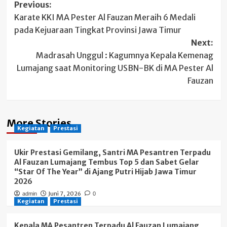
Post
Previous:
Karate KKI MA Pester Al Fauzan Meraih 6 Medali
navigation
pada Kejuaraan Tingkat Provinsi Jawa Timur
Next:
Madrasah Unggul : Kagumnya Kepala Kemenag
Lumajang saat Monitoring USBN-BK di MA Pester Al
Fauzan
More Stories
Kegiatan
Prestasi
Ukir Prestasi Gemilang, Santri MA Pesantren Terpadu
Al Fauzan Lumajang Tembus Top 5 dan Sabet Gelar
“Star Of The Year” di Ajang Putri Hijab Jawa Timur
2026
Juni 7, 2026
admin
0
Kegiatan
Prestasi
Kepala MA Pesantren Terpadu Al Fauzan Lumajang,