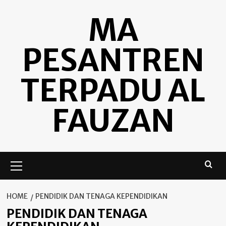
Skip
MA
to
content
PESANTREN
TERPADU AL
FAUZAN
Primary
Menu
HOME
PENDIDIK DAN TENAGA KEPENDIDIKAN
PENDIDIK DAN TENAGA