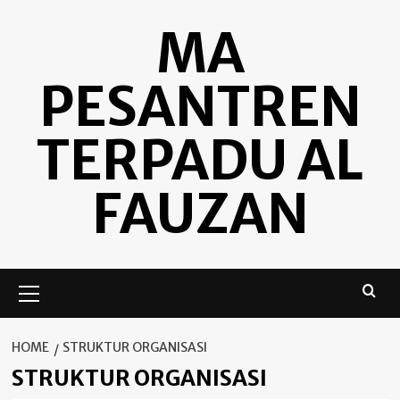
Skip
MA
to
content
PESANTREN
TERPADU AL
FAUZAN
Primary
Menu
HOME
STRUKTUR ORGANISASI
STRUKTUR ORGANISASI